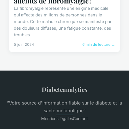
atteints de fibromyalgie?
La fibromyalgie représente une énigme médicale
qui affecte des millions de personnes dans le
monde. Cette maladie chronique se manifeste par
des douleurs diffuses, une fatigue constante, des
troubles ...
5 juin 2024
6 min de lecture →
Diabeteanalytics
“Votre source d'information fiable sur le diabète et la
santé métabolique”
Mentions légales
Contact