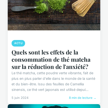
ACTU
Quels sont les effets de la
consommation de thé matcha
sur la réduction de l'anxiété?
Le thé matcha, cette poudre verte vibrante, fait de
plus en plus parler d'elle dans le monde de la santé
et du bien-être. Issu des feuilles de Camellia
sinensis, ce thé vert japonais est utilisé depui...
5 juin 2024
8 min de lecture →