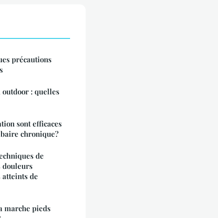
ues précautions
s
 outdoor : quelles
tion sont efficaces
mbaire chronique?
techniques de
s douleurs
 atteints de
la marche pieds