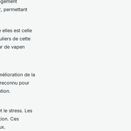
lagement
r, permettant
elles est celle
liers de cette
ur de vapen
mélioration de la
 reconnu pour
ation.
 le stress. Les
tion. Ces
ux.