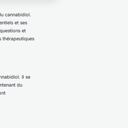
u cannabidiol.
ntiels et ses
questions et
s thérapeutiques
nabidiol. Il se
ntenant du
ont