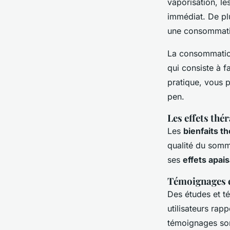
vaporisation, le
immédiat. De plu
une consommati
La consommation
qui consiste à f
pratique, vous p
pen.
Les effets thé
Les
bienfaits t
qualité du somm
ses
effets apai
Témoignages et
Des études et té
utilisateurs rap
témoignages sont