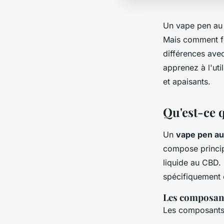
Un vape pen au 
Mais comment fo
différences ave
apprenez à l'uti
et apaisants.
Qu'est-ce 
Un
vape pen a
compose princip
liquide au CBD.
spécifiquement 
Les composant
Les composants e