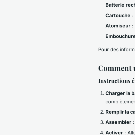
Batterie re
Cartouche
: 
Atomiseur
: 
Embouchur
Pour des inform
Comment ut
Instructions é
Charger la b
complètemen
Remplir la c
Assembler
:
Activer
: All