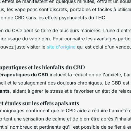
s effets se manifestent en quelques minutes, offrant un sou
s, les vape pens sont discrets, portables et faciles à utilise
on de CBD sans les effets psychoactifs du THC.
 du CBD peut se faire de plusieurs manières. L'une d'entre 
aire usage du vape pen. Pour connaitre les avantages particu
ouvez juste visiter le
site d'origine
qui est celui d'un vende
rapeutiques et les bienfaits du CBD
hérapeutiques du CBD
incluent la réduction de l'anxiété, l'a
eil et le soulagement des douleurs chroniques. Le CBD est
sants
, aidant à gérer le stress et à favoriser un état de relax
 études sur les effets apaisants
moignages confirment que le CBD aide à réduire l'anxiété et
portent une sensation de calme et de bien-être après l'inhala
 si nombreux et pertinents qu'il est possible de se fier à e