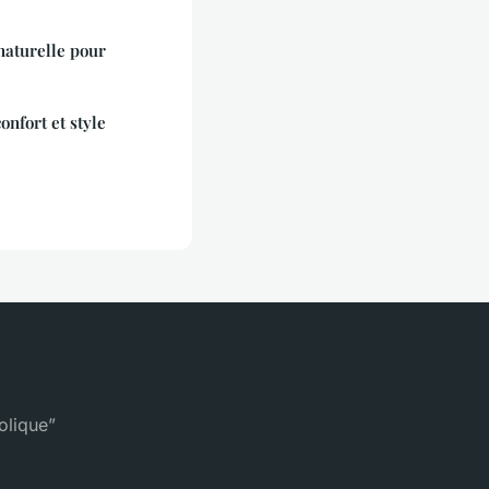
?
naturelle pour
onfort et style
olique”