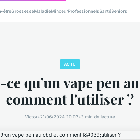
n-être
Grossesse
Maladie
Minceur
Professionnels
Santé
Seniors
ACTU
-ce qu'un vape pen au
comment l'utiliser ?
Victor
•
21/06/2024 20:02
•
3 min de lecture