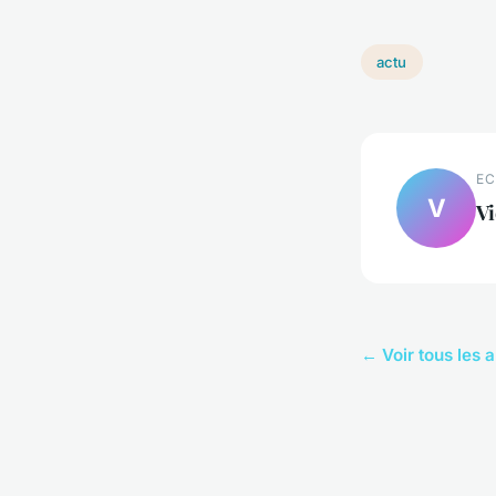
actu
EC
V
Vi
← Voir tous les a