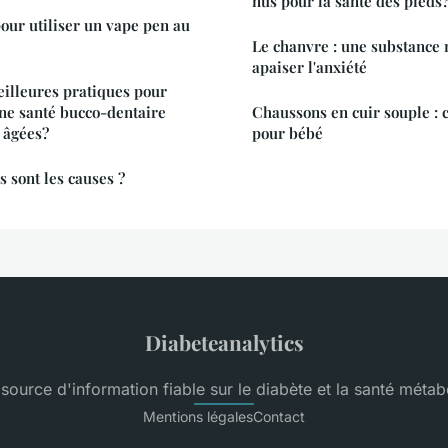
nus pour la santé des pieds
our utiliser un vape pen au
Le chanvre : une substance 
apaiser l'anxiété
eilleures pratiques pour
ne santé bucco-dentaire
Chaussons en cuir souple : c
 âgées?
pour bébé
s sont les causes ?
Diabeteanalytics
 source d'information fiable sur le diabète et la santé métab
Mentions légales
Contact