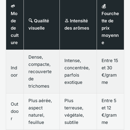
🌱
💰
Mo
Fourche
de
🔍 Qualité
👃 Intensité
tte de
de
visuelle
des arômes
prix
cult
moyenn
ure
e
Dense,
Intense,
Entre 15
compacte,
Ind
concentrée,
et 30
recouverte
oor
parfois
€/gram
de
exotique
me
trichomes
Plus aérée,
Plus
Entre 5
Out
aspect
terreuse,
et 12
doo
naturel,
végétale,
€/gram
r
feuillue
subtile
me