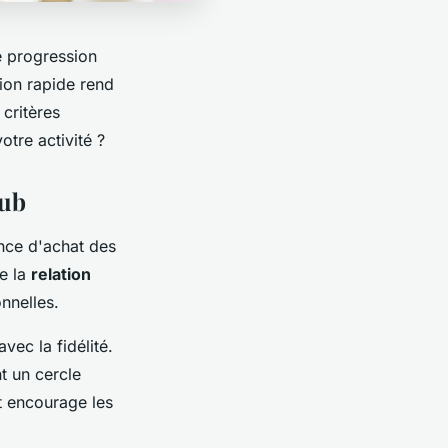
e progression
ion rapide rend
 critères
otre activité ?
lub
ence d'achat des
ie la
relation
nnelles.
vec la fidélité.
t un cercle
t encourage les