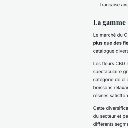
française av
La gamme c
Le marché du C
plus que des fl
catalogue divers
Les fleurs CBD r
spectaculaire gr
catégorie de cli
boissons relaxa
résines satisffo
Cette diversific
du secteur et p
différents segme