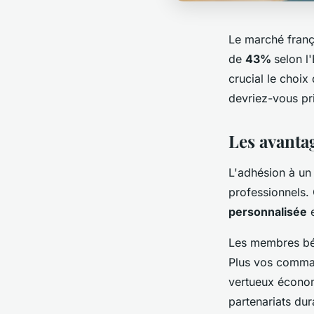
Le marché franç
de
43%
selon l
crucial le choix
devriez-vous pri
Les avanta
L'adhésion à un
professionnels. 
personnalisée
e
Les membres béné
Plus vos comman
vertueux économ
partenariats dur