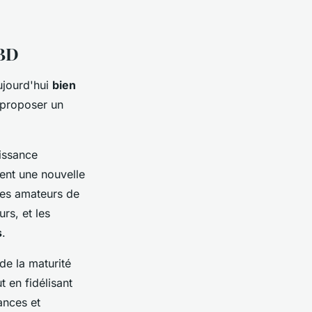
CBD
ujourd'hui
bien
 proposer un
oissance
sent une nouvelle
 les amateurs de
rs, et les
s
.
de la maturité
 en fidélisant
ances et