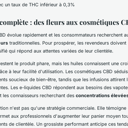
ec un taux de THC inférieur à 0,3%
omplète : des fleurs aux cosmétiques 
BD évolue rapidement et les consommateurs recherchent a
eurs
traditionnelles. Pour prospérer, les revendeurs doivent
ifié qui répond aux attentes variées de leur clientèle.
estent le produit phare, mais les huiles connaissent une cr
âce à leur facilité d'utilisation. Les cosmétiques CBD sédui
ents soucieux de bien-être, tandis que les infusions attirent
ntes. Les e-liquides CBD répondent aux besoins des vapoteu
nt les connaisseurs recherchant des
concentrations élevée
ation n'est pas qu'une stratégie commerciale. Elle témoigne 
ermet aux professionnels d'augmenter leur panier moyen tout
nts de clientèle. Un grossiste performant anticipe ces tend