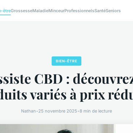
n-être
Grossesse
Maladie
Minceur
Professionnels
Santé
Seniors
BIEN-ÊTRE
siste CBD : découvre
uits variés à prix rédu
Nathan
•
25 novembre 2025
•
8 min de lecture