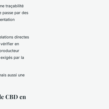
e traçabilité
e passe par des
mentation
lations directes
vérifier en
 producteur
 exigés par la
mais aussi une
 de CBD en