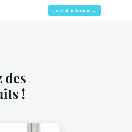
Le récit historique →
z des
its !