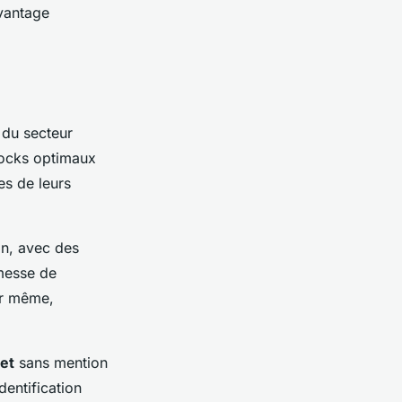
vantage
 du secteur
stocks optimaux
s de leurs
in, avec des
omesse de
ur même,
et
sans mention
dentification