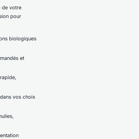
 de votre
ision pour
tions biologiques
mmandés et
 rapide,
 dans vos choix
huiles,
entation