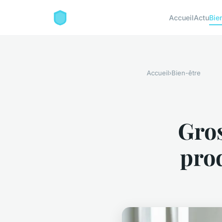
Accueil
Actu
Bie
Accueil
›
Bien-être
Gros
prod