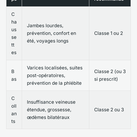
C
ha
Jambes lourdes,
us
prévention, confort en
Classe 1 ou 2
se
été, voyages longs
tt
es
Varices localisées, suites
B
Classe 2 (ou 3
post-opératoires,
as
si prescrit)
prévention de la phlébite
C
Insuffisance veineuse
oll
étendue, grossesse,
Classe 2 ou 3
an
œdèmes bilatéraux
ts